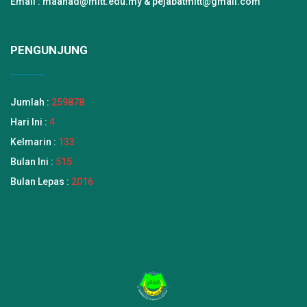
Email : maahad@mitt.edu.my & pejabatmitt@gmail.com
PENGUNJUNG
Jumlah :
259878
Hari Ini :
4
Kelmarin :
133
Bulan Ini :
515
Bulan Lepas :
2016