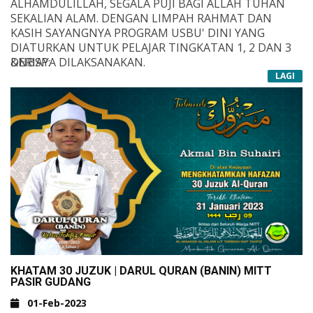
ALHAMDULILLAH, SEGALA PUJI BAGI ALLAH TUHAN
SEKALIAN ALAM. DENGAN LIMPAH RAHMAT DAN
KASIH SAYANGNYA PROGRAM USBU' DINI YANG
DIATURKAN UNTUK PELAJAR TINGKATAN 1, 2 DAN 3
DERJAYA DILAKSANAKAN.
&NBSP;
PROGRAM INI DIRENCANAKAN BERLANGSUNG
LAGI
SELAMA 3 HARI 2 MALAM DI SRIT PT. KUARI BATU
PAHAT JOHOR IATU PADA 29, 30 DAN 31 JANUARI 2023.
NAMUN ATAS BEBERAPA FAKTOR PROGRAM INI
DIJADUALKAN SEMULA PADA 29 DAN 30 JANUARI 2023
SAHAJA.
&NBSP;
ANTARA PENGISIAN SEPANJANG PROGRAM INI IALAH :
- QIAMULLAIL
- TAHSIN WUDHU'
- TAHSIN SOLAT
- SOLAT FARDHU BERJEMAAH JAMA' & QASAR
- TAZKIRAH
- ILMU BERCUCUK TANAM
KHATAM 30 JUZUK | DARUL QURAN (BANIN) MITT
- PENGURUSAN JENAZAH
PASIR GUDANG
- MEMANCING
01-Feb-2023
- JAULAH PT. KUARI