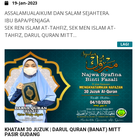
19-Jan-2023
ASSALAMUALAIKUM DAN SALAM SEJAHTERA.
IBU BAPA/PENJAGA
SEK REN ISLAM AT-TAHFIZ, SEK MEN ISLAM AT-
TAHFIZ, DARUL QURAN MITT
LAGI
MAKLUMAN TARIKH BAGI :-
CUTI TAHUN BARU CINA : 22-23/1/23 (AHAD-ISNIN)
CUTI TAMBAHAN KPM : 24/1/23 (SELASA)
TARIKH BERSEKOLAH SEMULA : 25/1/23 (RABU)
MANFAATKAN CUTI BERSAMA KELUARGA. SELAMAT
BERCUTI DAN SENTIASA JAGA KESELAMATAN DIRI.
SIIRU ALA BARAKATILLAH.
KHATAM 30 JUZUK | DARUL QURAN (BANAT) MITT
PASIR GUDANG