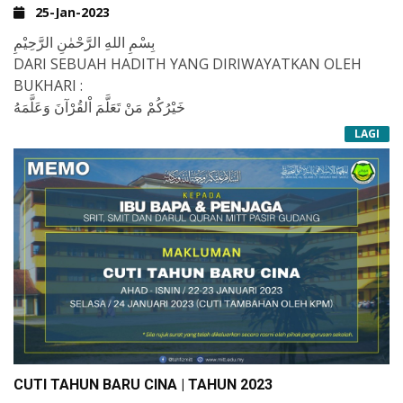
25-Jan-2023
بِسْمِ اللهِ الرَّحْمٰنِ الرَّحِيْمِ
DARI SEBUAH HADITH YANG DIRIWAYATKAN OLEH
BUKHARI :
خَيْرُكُمْ مَنْ تَعَلَّمَ اْلقُرْآنَ وَعَلَّمَهُ
MAFHUMNYA ;
LAGI
"SEBAIK-BAIK ORANG DI ANTARA KAMU ADALAH
ORANG YANG BELAJAR AL QUR&RSQUO;AN DAN
MENGAJARKANNYA "
JUSTERU REBUTLAH PELUANG MEMPELAJARI DAN
MENGUASAI ILMU AL-QURAN DI MAAHAD AT-TAHFIZ
KG. MELAYU CHAMEK. PENDAFTARAN KINI TELAH
DIBUKA.
&NBSP;
&NBSP;
CUTI TAHUN BARU CINA | TAHUN 2023