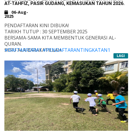
AT-TAHFIZ, PASIR GUDANG, KEMASUKAN TAHUN 2026.
#TAHFIZALQURAN
#MAAHADTAHFIZ
#DARULQURANPASIRGUDANG
#TAHFIZMALAYSIA
06-Aug-
2025
#MAAHAD
#SMITPASIRGUDANG
#MITT
#MITTPASIRGUDANG
#KATAKATAMOTIVASI
PENDAFTARAN KINI DIBUKA!
#DARULQURANCHAMEK
TARIKH TUTUP : 30 SEPTEMBER 2025
#KOLEJKOMUNITIPASIRGUDANG #KOLEJKOMUNITI
BERSAMA-SAMA KITA MEMBENTUK GENERASI AL-
QURAN.
SIIRU ALA BARAKATILLAH.
#DAFTARFORM1
#PENDAFTARANTINGKATAN1
#SEKOLAHMENENGAH
LAGI
#DAFTARMENENGAH
#PENDAFTARANTAHUN1
#KEMASUKANTAHUN1
#KOKURIKULUM
#PENDAFTARAN
#DAFTAR
#DAFTARSEKOLAHANAK
#DAFTARSEKOLAH
#TAHFIZ
#MITT
#TAHFIZMITT
#KOKU
#KATAMOTIVASI
#KOKURIKULUM
#TAHFIZMITTPASIRGUDANG
#KATAMUTIARA
#SRITPASIRGUDANG
#SMITPARITRAJA
#MAAHADTAHFIZCHAMEK
#MAAHADJOHOR
#TAHFIZALQURAN
#MAAHADTAHFIZ
#DARULQURANPASIRGUDANG
#TAHFIZMALAYSIA
#MAAHAD
#SMITPASIRGUDANG
#MITT
#MITTPASIRGUDANG
#KATAKATAMOTIVASI