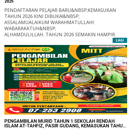
2025
PENDAFTARAN PELAJAR BARU&NBSP;KEMASUKAN
TAHUN 2026 KINI DIBUKA!&NBSP;
ASSALAMUALAIKUM WARAHMATULLAHI
WABARAKATUH&NBSP;
ALHAMDULILLAH, TAHUN 2026 SEMAKIN HAMPIR.
DENGAN PENUH RASA SYUKUR, SMIT PARIT RAJA
LAGI
MEMBUKA PELUANG UNTUK IBU AYAH
SMIT PARIT RAJA?
MENDAFTARKAN ANAK-ANAK BAGI KEMASUKAN SESI
SMIT PARIT RAJA MERUPAKAN CAWANGAN KEDUA
AKAN DATANG!
SELEPAS SMIT PASIR GUDANG DAN KESINAMBUNGAN
DARIPADA SRIT.
KAMI MENAWARKAN:
SEKOLAH INI BERADA DI BAWAH RANGKAIAN MITT,
SEBUAH INSTITUSI PENDIDIKAN YANG TELAH
KURIKULUM AKADEMIK (KPM)
BERBAKTI DALAM INSTITUSI PENDIDIKAN RENDAH
KURIKULUM DINIAH (JAINJ)
DAN MENENGAH SERTA TAHFIZ LEBIH 25 TAHUN DI
KENAPA PILIH SMIT PARIT RAJA?
MALAYSIA.
MATLAMAT UTAMA: MENDIDIK GENERASI AL-
QURAN & AS-SUNNAH
PENEKANAN KEPADA ADAB DAN AKHLAK MULIA
WAKTU PERSEKOLAHAN:
TENAGA PENGAJAR BERKELULUSAN TINGGI,
PENGAMBILAN MURID TAHUN 1 SEKOLAH RENDAH
AHAD &NDASH; KHAMIS
BERPENGALAMAN & TERLATIH
ISLAM AT-TAHFIZ, PASIR GUDANG, KEMASUKAN TAHUN
PERSEKITARAN PEMBELAJARAN YANG KONDUSIF &
7.45 PAGI &NDASH; 3.30 PETANG