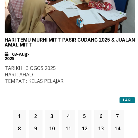
HARI TEMU MURNI MITT PASIR GUDANG 2025 & JUALAN
AMAL MITT
03-Aug-
2025
TARIKH : 3 OGOS 2025
HARI : AHAD
TEMPAT : KELAS PELAJAR
LAGI
1
2
3
4
5
6
7
8
9
10
11
12
13
14