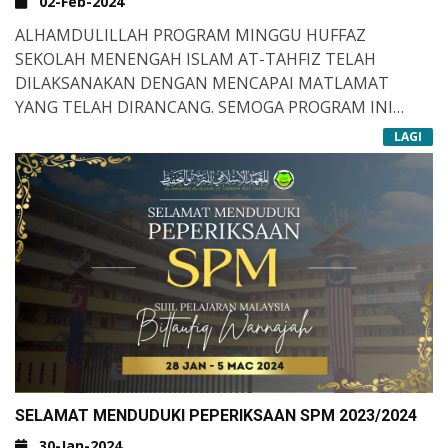
02-Feb-2024
ALHAMDULILLAH PROGRAM MINGGU HUFFAZ
SEKOLAH MENENGAH ISLAM AT-TAHFIZ TELAH
DILAKSANAKAN DENGAN MENCAPAI MATLAMAT
YANG TELAH DIRANCANG. SEMOGA PROGRAM INI
MEMBERIKAN KESAN POSITIF YANG TERBAIK BUAT
LAGI
ANAK-ANAK SMIT KHUSUSNYA. TAHNIAH KEPADA
ASSATAZIHA YANG TERLIBAT DALAM PELAKSANAAN
PROGRAM INI. SIRU ALA BARAKATILLAH&NBSP;
SELAMAT MENDUDUKI PEPERIKSAAN SPM 2023/2024
30-Jan-2024