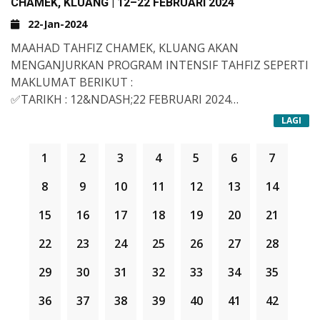
CHAMEK, KLUANG | 12–22 FEBRUARI 2024
22-Jan-2024
MAAHAD TAHFIZ CHAMEK, KLUANG AKAN
MENGANJURKAN PROGRAM INTENSIF TAHFIZ SEPERTI
MAKLUMAT BERIKUT :
✅TARIKH : 12&NDASH;22 FEBRUARI 2024
✅HARI : ISNIN - KHAMIS
LAGI
✅PENGLIBATAN : PELAJAR BERUSIA 7 TAHUN KE ATAS
PESERTA AKAN DIBIMBING OLEH PARA HUFFAZ YANG
1
2
3
4
5
6
7
CUKUP BERPENGALAMAN.
SARAPAN DAN MAKAN TENGAHARI ADA DISEDIAKAN.
8
9
10
11
12
13
14
SEGERA HUBUNGI :
15
16
17
18
19
20
21
07-453 2343
SIRU ALA BARAKATILLAH 🤲
22
23
24
25
26
27
28
29
30
31
32
33
34
35
36
37
38
39
40
41
42