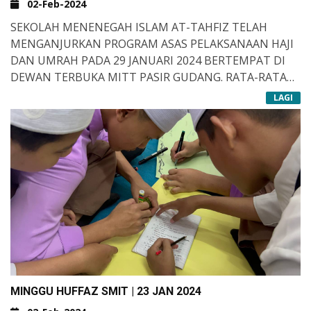
02-Feb-2024
SEKOLAH MENENEGAH ISLAM AT-TAHFIZ TELAH
MENGANJURKAN PROGRAM ASAS PELAKSANAAN HAJI
DAN UMRAH PADA 29 JANUARI 2024 BERTEMPAT DI
DEWAN TERBUKA MITT PASIR GUDANG. RATA-RATA
PELAJAR YANG TERLIBAT BENAR-BENAR TERUJA DAN
LAGI
SANGAT BERMINAT DALAM MENDALAMI TATACARA
PELAKSANAAN IBADAH INI. TAHNIAH KEPADA
PENGANJUR PROGRAM KHASNYA ASSATIZAH YANG
TERLIBAT DI DALAM MENJAYAKAN PROGRAM YANG
SANGAT BERMANFAAT INI. SIRU ALA BARAKATILLAH.
MINGGU HUFFAZ SMIT | 23 JAN 2024