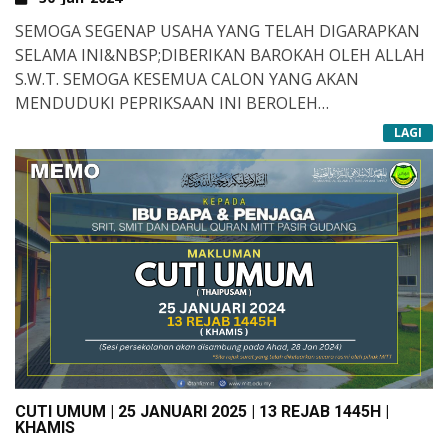
SEMOGA SEGENAP USAHA YANG TELAH DIGARAPKAN
SELAMA INI&NBSP;DIBERIKAN BAROKAH OLEH ALLAH
S.W.T. SEMOGA KESEMUA CALON YANG AKAN
MENDUDUKI PEPRIKSAAN INI BEROLEH
KETENANGAN, KEKUATAN, KESABARAN, ILHAM YANG
LAGI
MENCURAH TIBA, DILINDUNGI DAN DIJAUHI DARI
RASA GELISAH, RASA WAS-WAS DAN GANGGUAN
SYAITAN YANG DILAKNATI ALLAH. SEMOGA ALLAH
ANUGERAHI MEREKA DENGAN KECEMERLANGAN
YANG TIDAK DISANGKA-SANGKA DENGAN
KEAJAIBANNYA. AMIIN YA ROBBAL ALAMIIN.
CUTI UMUM | 25 JANUARI 2025 | 13 REJAB 1445H |
KHAMIS