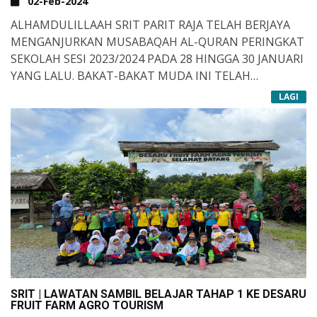
02-Feb-2024
ALHAMDULILLAAH SRIT PARIT RAJA TELAH BERJAYA
MENGANJURKAN MUSABAQAH AL-QURAN PERINGKAT
SEKOLAH SESI 2023/2024 PADA 28 HINGGA 30 JANUARI
YANG LALU. BAKAT-BAKAT MUDA INI TELAH
DIKETENGAHKAN OLEH PARA ASSATIZAH YANG
LAGI
DAPAT MENGESAN KEMAMPUAN MEREKA YANG
BOLEH DIASAH UNTUK LEBIH MAJU PADA MASA
HADAPAN. SEMOGA PROGRAM SEUMPAMA INI DAPAT
DITERUSKAN KERANA IN MENYUBURKAN RASA CINTA
KEPADA AL-QURAN. TAHNIAH KEPADA PARA
ASSATIZAH YANG BERTUNGKUS LUMUS DALAM
MENJAYAKAN PROGRAM INI. SIRU ALA BARAKATILLAH
SRIT | LAWATAN SAMBIL BELAJAR TAHAP 1 KE DESARU
FRUIT FARM AGRO TOURISM