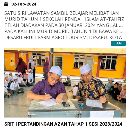
02-Feb-2024
SATU SIRI LAWATAN SAMBIL BELAJAR MELIBATKAN
MURID TAHUN 1 SEKOLAH RENDAH ISLAM AT-TAHFIZ
TELAH DIADAKAN PADA 30 JANUARI 2024 YANG LALU.
PADA KALI INI MURID-MURID TAHUN 1 DI BAWA KE
DESARU FRUIT FARM AGRO TOURISM, DESARU, KOTA
TINGGI. MASING-MASING BENAR-BENAR TERUJA
LAGI
DENGAN PENGALAMAN DAN PEMBELAJARAN LUAR
BILIK DARJAH INI DAN SEBAGAIANNYA MERUPAKAN
SATU PENGALAM BARU YANG TIDAK AKAN MEREKA
LUPAKAN. TAHNIAH KEPADA GURU PENGIRING DAN
PARA ASSATIZAH YANG MENGURUSKAN LAWATAN INI
SEHINGGA MENCAPAI MATLAMAT DAN OBJEKTIF. SIRU
ALA BARAKATILLAH
SRIT | PERTANDINGAN AZAN TAHAP 1 SESI 2023/2024