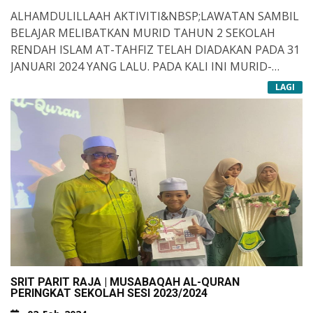
ALHAMDULILLAAH AKTIVITI&NBSP;LAWATAN SAMBIL
BELAJAR MELIBATKAN MURID TAHUN 2 SEKOLAH
RENDAH ISLAM AT-TAHFIZ TELAH DIADAKAN PADA 31
JANUARI 2024 YANG LALU. PADA KALI INI MURID-
MURID TAHUN 2 DI BAWA KE TAMAN RAMA-RAMA
LAGI
DAN TAMAN BUAYA DI MELAKA. CUACA YANG BAIK
DAN CERAH MEMBUATKAN PARA PESERTA DAN GURU
DAPAT MENIKMATI SESI PEMBELAJARAN LUAR BILIK
DARJAH YANG SANGAT MENGUJAKAN KHASNYA BUAT
YANG PERTAMA KALI DATANG KE SINI. TAHNIAH
KEPADA GURU PENGIRING DAN PARA ASSATIZAH
YANG MENGURUSKAN LAWATAN INI SEHINGGA
MENCAPAI MATLAMAT DAN OBJEKTIF. SIRU ALA
BARAKATILLAH&NBSP;
SRIT PARIT RAJA | MUSABAQAH AL-QURAN
PERINGKAT SEKOLAH SESI 2023/2024