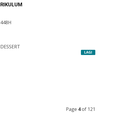
URIKULUM
1448H
 DESSERT
KHAIRUL AMING)
LAGI
Page
4
of 121