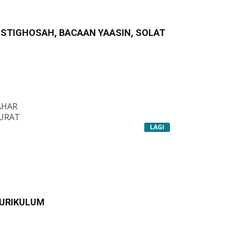
 ISTIGHOSAH, BACAAN YAASIN, SOLAT
ZAHAR
URAT
Z
LAGI
KURIKULUM