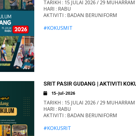
TARIKH : 15 JULAI 2026 / 29 MUHARRAM
HARI : RABU
AKTIVITI : BADAN BERUNIFORM
#KOKUSMIT
#KOKUSMITPASIRGUDANG
#TAHFIZMITT
#TAHFIZMITTPASIRGUDANG
#SRITPASIRGUDANG
#SMITPASIRGUDANG
#DQ
#SRITPARITRAJA
#SMITPARITRAJA
SRIT PASIR GUDANG | AKTIVITI KO
#MTC
15-Jul-2026
-AJ-
TARIKH : 15 JULAI 2026 / 29 MUHARRAM
HARI : RABU
AKTIVITI : BADAN BERUNIFORM
#KOKUSRIT
#KOKUSRITPASIRGUDANG