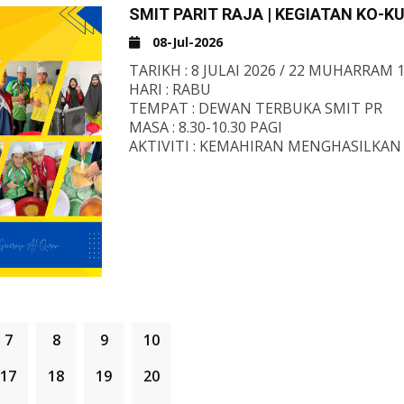
SMIT PARIT RAJA | KEGIATAN KO-K
08-Jul-2026
TARIKH : 8 JULAI 2026 / 22 MUHARRAM 
HARI : RABU
TEMPAT : DEWAN TERBUKA SMIT PR
MASA : 8.30-10.30 PAGI
AKTIVITI : KEMAHIRAN MENGHASILKAN
(MEMBUAT PUDING CARAMEL ALA-ALA 
7
8
9
10
17
18
19
20