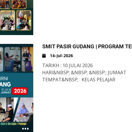
#TAHFIZMITT
#TAHFIZMITTPASIRGUDANG
#SRITPASIRGUDANG
#SMITPASIRGUDANG
#DQ
#SRITPARITRAJA
#SMITPARITRAJA
SMIT PASIR GUDANG | PROGRAM TE
#MTC
14-Jul-2026
-AJ-
TARIKH : 10 JULAI 2026
HARI&NBSP; &NBSP; &NBSP;: JUMAAT
TEMPAT&NBSP; : KELAS PELAJAR