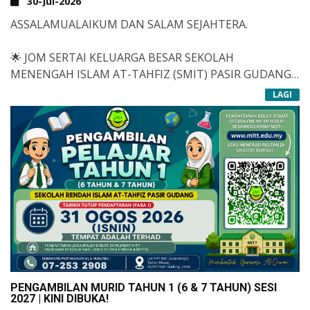
30-Jul-2026
ASSALAMUALAIKUM DAN SALAM SEJAHTERA.
🌟
JOM SERTAI KELUARGA BESAR SEKOLAH
MENENGAH ISLAM AT-TAHFIZ (SMIT) PASIR GUDANG!
LAGI
KAMI MEMBUKA PELUANG KEPADA MURID-MURID
YANG BAKAL MELANGKAH KE TINGKATAN 1 UNTUK
MENYERTAI SEBUAH INSTITUSI PENDIDIKAN
BERPENGALAMAN YANG MENGGABUNGKAN
KECEMERLANGAN AKADEMIK, HAFAZAN AL-QURAN,
KOKURIKULUM, PENDIDIKAN DINIYYAH SERTA
TARBIAH ISLAMIAH.
📢
KEMASUKAN BAGI:
👨&ZWJ;🎓
TINGKATAN 1
📚
SESI AKADEMIK 2027
PENGAMBILAN MURID TAHUN 1 (6 & 7 TAHUN) SESI
2027 | KINI DIBUKA!
🗓️
&NBSP;TARIKH TUTUP PENDAFTARAN&NBSP;: 31