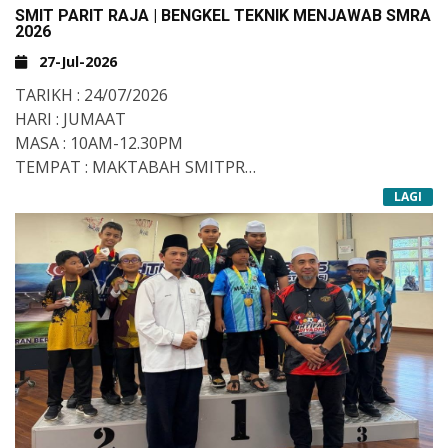
SMIT PARIT RAJA | BENGKEL TEKNIK MENJAWAB SMRA
2026
27-Jul-2026
TARIKH : 24/07/2026
HARI : JUMAAT
MASA : 10AM-12.30PM
TEMPAT : MAKTABAH SMITPR
PENYAMPAI : USTAZAH NURSYUHADA BINTI SANUSI
LAGI
#TEKNIKMENJAWABSMRA
#SMITPARITRAJA
#TAHFIZMITT
#MITT
KREDIT PHOTO : USTAZAH MASTURA
-AJ-