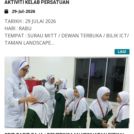
AKTIVITI KELAB PERSATUAN
#PASIRGUDANG
#JOHOR
29-Jul-2026
TARIKH : 29 JULAI 2026
HARI : RABU
TEMPAT : SURAU MITT / DEWAN TERBUKA / BILIK ICT/
TAMAN LANDSCAPE
LAGI
#KOKURIKULUM#TAHFIZ #MITT #TAHFIZMITT
#KOKU #KOOKUSMIT #KOKUMITT #KOKURIKULUM
#TAHFIZMITTPASIRGUDANG#SRITPASIRGUDANG
#SMITPARITRAJA #MAAHADTAHFIZCHAMEK
#MAAHADJOHOR #TAHFIZALQURAN
#MAAHADTAHFIZ #DARULQURANPASIRGUDANG
#TAHFIZMALAYSIA #MAAHAD #SMITPASIRGUDANG
#MITT #MITTPASIRGUDANG
#DARULQURANCHAMEK
#KELABICTMITT #KELABROBOTIKMITT
#KELABNASYIDMITT #KELABBAHASAMITT