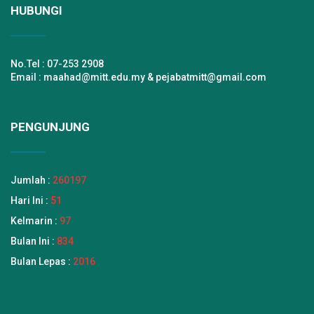
#GENERASIALQURAN
HUBUNGI
#TAHFIZAISYAH
AJ
#ALHAFIZAH
#MEMBENTUKGENERASIALQURAN
No.Tel : 07-253 2908
Email : maahad@mitt.edu.my & pejabatmitt@gmail.com
PENGUNJUNG
Jumlah :
260197
Hari Ini :
51
Kelmarin :
97
Bulan Ini :
834
Bulan Lepas :
2016