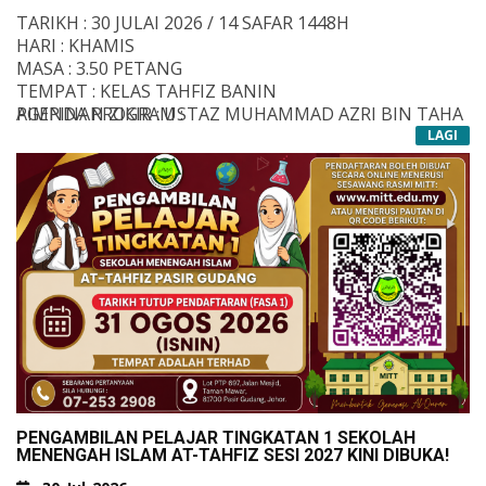
TARIKH : 30 JULAI 2026 / 14 SAFAR 1448H
HARI : KHAMIS
MASA : 3.50 PETANG
TEMPAT : KELAS TAHFIZ BANIN
PIMPINAN ZIKIR : USTAZ MUHAMMAD AZRI BIN TAHA
AGENDA PROGRAM :
ZIKIR
LAGI
TAZKIRAH
BERSURAI
#ISTIGHOSAH
&NBSP;
#ISTIGHOSAHMITT
#MITT
#TAHFIZMITT
#MAAHADTAHFIZ
#ZIKIRISTIGHOSAH
&NBSP;
-AJ-
PENGAMBILAN PELAJAR TINGKATAN 1 SEKOLAH
MENENGAH ISLAM AT-TAHFIZ SESI 2027 KINI DIBUKA!