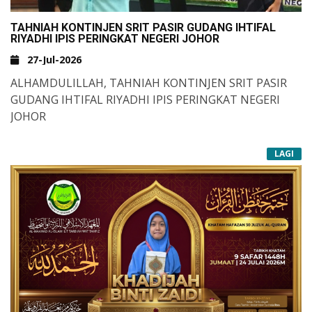
&NBSP;
#SRITPARITRAJA
#IHTIFALRIYADHI2026
TAHNIAH KONTINJEN SRIT PASIR GUDANG IHTIFAL
RIYADHI IPIS PERINGKAT NEGERI JOHOR
#IPISJOHOR
#TAHNIAHATLET
#KECEMERLANGANBERSAMA
27-Jul-2026
#MEMACUKEJAYAAN
ALHAMDULILLAH, TAHNIAH KONTINJEN SRIT PASIR
&NBSP;
-AJ-
GUDANG IHTIFAL RIYADHI IPIS PERINGKAT NEGERI
JOHOR
BERIKUT MERUPAKAN KEPUTUSAN PENUH IHTIFAL
LAGI
RIYADHI IPIS NEGERI JOHOR 2026 YANG BERJAYA
DIRAIH OLEH KONTINJEN SRIT PASIR GUDANG :
MEMANAH INDIVIDU:
📍
JOHAN PEREMPUAN
NUR ADLINA IZZATI BINTI MUHAMMAD NAJIB)
MEMANAH BERKUMPULAN :
📍
NAIB JOHAN LELAKI