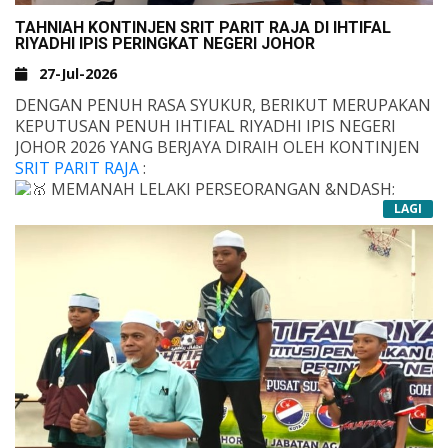
TAHNIAH KONTINJEN SRIT PARIT RAJA DI IHTIFAL
RIYADHI IPIS PERINGKAT NEGERI JOHOR
27-Jul-2026
DENGAN PENUH RASA SYUKUR, BERIKUT MERUPAKAN
KEPUTUSAN PENUH IHTIFAL RIYADHI IPIS NEGERI
JOHOR 2026 YANG BERJAYA DIRAIH OLEH KONTINJEN
SRIT PARIT RAJA
:
MEMANAH LELAKI PERSEORANGAN &NDASH;
LAGI
JOHAN
MEMANAH PEREMPUAN PERSEORANGAN
&NDASH; TEMPAT KETIGA
SETINGGI-TINGGI TAHNIAH DAN SYABAS DIUCAPKAN
MEMANAH LELAKI BERKUMPULAN &NDASH;
KEPADA SEMUA ATLET, JURULATIH, PENGURUS
JOHAN
PASUKAN, IBU BAPA SERTA SELURUH WARGA YANG
MEMANAH PEREMPUAN BERKUMPULAN
TELAH BERTUNGKUS-LUMUS MENJAYAKAN
&NDASH; NAIB JOHAN
PENYERTAAN PADA TAHUN INI.
SEMOGA KEJAYAAN INI MENJADI PEMANGKIN UNTUK
PING PONG PERSEORANGAN PEREMPUAN
TERUS MELAKAR LEBIH BANYAK KECEMERLANGAN
&NDASH; NAIB JOHAN
PADA MASA AKAN DATANG. TERIMA KASIH ATAS
BOLA JARING &NDASH; TEMPAT KETIGA
SEGALA DOA, SOKONGAN DAN SEMANGAT YANG
&NBSP;
DIBERIKAN.
#MITT