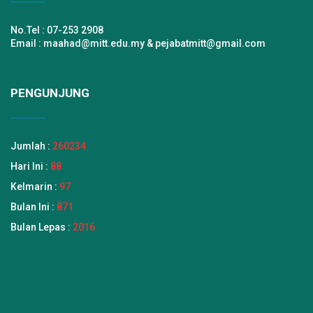
No.Tel : 07-253 2908
Email : maahad@mitt.edu.my & pejabatmitt@gmail.com
PENGUNJUNG
Jumlah :
260234
Hari Ini :
88
Kelmarin :
97
Bulan Ini :
871
Bulan Lepas :
2016