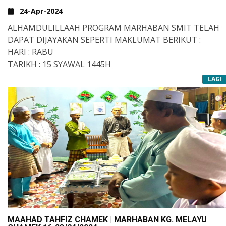
24-Apr-2024
ALHAMDULILLAAH PROGRAM MARHABAN SMIT TELAH
DAPAT DIJAYAKAN SEPERTI MAKLUMAT BERIKUT :
HARI : RABU
TARIKH : 15 SYAWAL 1445H
MASA : 10.30PG - 12.30TGHARI
LAGI
TEMPAT : DI KELAS MASING-MASING
PARA ASSATIZAH DAN PELAJAR SMIT MENGENAKAN
BAJU RAYA MASING-MASING MENAMBAHKAN LAGI
KEMERIAHAN PROGRAM UKHUWAH INI. KONSEP JUADA
YANG BERKONSEPKAN 'POT LUCK' BEGITU MEMBUKA
SELERA DAN MENYEMARAKKAN LAGI SEMANGAT
UKHUWAH SEMPENA SYAWAL KALI INI.
MAAHAD TAHFIZ CHAMEK | MARHABAN KG. MELAYU