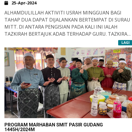
25-Apr-2024
ALHAMDULILLAH AKTIVITI USRAH MINGGUAN BAGI
TAHAP DUA DAPAT DIJALANKAN BERTEMPAT DI SURAU
MITT. DI ANTARA PENGISIAN PADA KALI INI IALAH
TAZKIRAH BERTAJUK ADAB TERHADAP GURU. TAZKIRAH
YANG DISAMPAIKAN OLEH USTAZ FAIZZI BEGITU
SIIRU ALA BARAKATILLAH.
LAGI
MENDAPAT PERHATIAN MURID-MURID YANG TURUT
SERTA DENGAN ISI PENYAMPAIAN YANG SANGAT
MENARIK. KESEMUA MURID MENGUTIP INTISARI
TAZKIRAH KE DALAM BUKU REKOD USRAH MASING-
MASING SEBAGAI INGATAN DAN PANDUAN DI MASA
MENDATANG. SEMOGA KITA BEROLEH BAROKAH DAN
RAHMAT DARI ALLAH SWT.
PROGRAM MARHABAN SMIT PASIR GUDANG
1445H/2024M