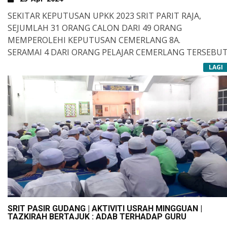
SEKITAR KEPUTUSAN UPKK 2023 SRIT PARIT RAJA,
SEJUMLAH 31 ORANG CALON DARI 49 ORANG
MEMPEROLEHI KEPUTUSAN CEMERLANG 8A.
SERAMAI 4 DARI ORANG PELAJAR CEMERLANG TERSEBU
MERUPAKAN PELAJAR TERBAIK PERINGKAT DAERAH
LAGI
BATU PAHAT SESI 2023.
SEKALUNG PENGHARGAAN, SYABAS DAN TAHNIAH
KEPADA MEREKA YANG BERJAYA, JUGA KEPADA PARA
ASSATIZAH JUGA IBU BAPA DAN PENJAGA YANG TELAH
BERTUNGKUS LUMUS DALAM MEMPERSIAPKAN ANAK-
ANAK UNTUK MENDUDUKI PEPERIKSAAN INI. SEMOGA
SIIRU ALA BAROKATILLAH.
KITA DIBERKATI ALLAH.
SRIT PASIR GUDANG | AKTIVITI USRAH MINGGUAN |
TAZKIRAH BERTAJUK : ADAB TERHADAP GURU