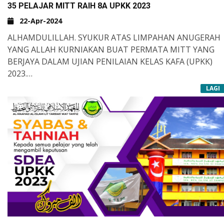
ASSATIZAH JUGA TURUT MEMBERIKAN
35 PELAJAR MITT RAIH 8A UPKK 2023
KEFAHAMAN&NBSP;TENTANG SUKAN MENURUT
22-Apr-2024
PERSPEKTIF SYARIAT SEHINGGAKAN IA MENJADI SALAH
SATU DARI JALUR IBADAH. SEMOGA KITA BEROLEH
ALHAMDULILLAH. SYUKUR ATAS LIMPAHAN ANUGERAH
RAHMAT DAN BAROKAH DARI ALLAH S.W.T
YANG ALLAH KURNIAKAN BUAT PERMATA MITT YANG
BERJAYA DALAM UJIAN PENILAIAN KELAS KAFA (UPKK)
2023.
LAGI
CALON SRIT :
8A : 35 ORANG
7A : 5 ORANG
6A 2B : 11 ORANG
CALON DARUL QURAN :
8A : 3 ORANG
KALUNGAN UCAPAN SYABAS & TAHNIAS, ALFU MABRUK
DARI SELURUH WARGA MITT KHUSUS BUAT KESEMUA
PELAJAR YANG CEMERLANG, JUGA KEPADA PARA