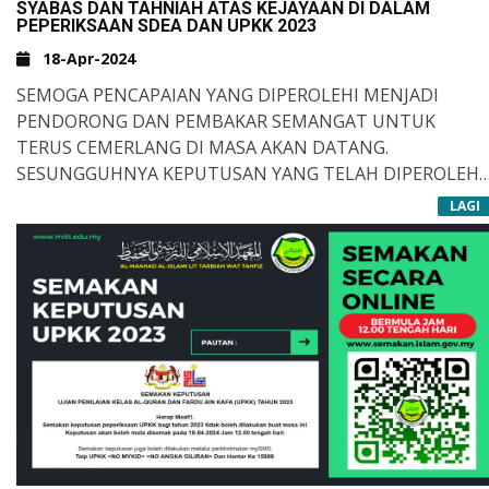
SYABAS DAN TAHNIAH ATAS KEJAYAAN DI DALAM
ASSATIZAH MITT YANG BERTUNGKUS LUMUS
PEPERIKSAAN SDEA DAN UPKK 2023
MENYUMBANG ILMU DAN PENGORBANAN, SERTA PARA
18-Apr-2024
IBU BAPA DAN PENJAGA YANG TAK PERNAH MENGENAL
LELAH MEMBERIKAN DORONGAN DAN SOKONGAN.
SEMOGA PENCAPAIAN YANG DIPEROLEHI MENJADI
PENDORONG DAN PEMBAKAR SEMANGAT UNTUK
SEMOGA KITA SEMUA BEROLEH RAHMAT DAN BAROKAH
TERUS CEMERLANG DI MASA AKAN DATANG.
DARI ALLAH DARI SEMASA KE SEMASA.
SESUNGGUHNYA KEPUTUSAN YANG TELAH DIPEROLEHI
MERUPAKAN SALAH SATU DARI TARBIAH DARI ALLAH
SIIRU ALA BARAKATILLAH.
LAGI
SIIRU ALA BAROKATILLAH.
UNTUK MENJADIKAN KITA HAMBANYA YANG
BERSYUKUR DAN SENTIASA BERUSAHA UNTUK MENJADI
HAMBANYA YANG BERTAQWA.