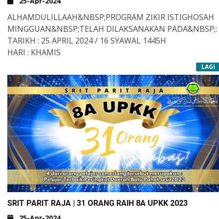
25-Apr-2024
ALHAMDULILLAAH&NBSP;PROGRAM ZIKIR ISTIGHOSAH
MINGGUAN&NBSP;TELAH DILAKSANAKAN PADA&NBSP;:
TARIKH : 25 APRIL 2024 / 16 SYAWAL 1445H
HARI : KHAMIS
MASA : 3.45 PETANG
LAGI
TEMPAT : KELAS TAHFIZ BANIN
PIMPINAN : USTAZ HAIRUL ANUAR BIN AIAIT
AGENDA PROGRAM :
🔸 ZIKIR ISTIGHOSAH
🔸 BACAAN YASSIN
🔸 TAZKIRAH OLEH
SRIT PARIT RAJA | 31 ORANG RAIH 8A UPKK 2023
25-Apr-2024