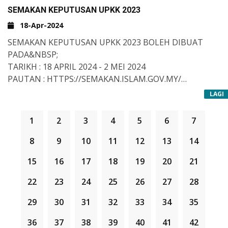
SEMAKAN KEPUTUSAN UPKK 2023
18-Apr-2024
SEMAKAN KEPUTUSAN UPKK 2023 BOLEH DIBUAT
PADA&NBSP;
TARIKH : 18 APRIL 2024 - 2 MEI 2024
PAUTAN : HTTPS://SEMAKAN.ISLAM.GOV.MY/
MASA : BERMULA JAM 12.00 TENGAH HARI.
LAGI
SEMAKAN KEPUTUSAN JUGA BOLEH DILAKUKAN
MELALUI PERKHIDMATAN MYSMS.
1
2
3
4
5
6
7
TAIP UPKK <NO MYKID> <NO ANGKA GILIRAN> DAN
HANTAR KE 15888.
8
9
10
11
12
13
14
15
16
17
18
19
20
21
22
23
24
25
26
27
28
29
30
31
32
33
34
35
36
37
38
39
40
41
42