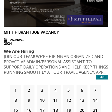
MITT HIJRAH | JOB VACANCY
26-Nov-
2024
𝗪𝗲 𝗔𝗿𝗲 𝗛𝗶𝗿𝗶𝗻𝗴
JOIN OUR TEAM! WE'RE HIRING AN ORGANIZED AND
PROACTIVE ADMIN/PERSONAL ASSISTANT TO
SUPPORT DAILY OPERATIONS AND HELP KEEP THINGS
RUNNING SMOOTHLY AT OUR TRAVEL AGENCY. APPLY
NOW TO BE PART OF A TEAM!
𝗖𝗼𝗻𝘁𝗮𝗰𝘁 𝗨𝘀 :
LAGI
WA.ME/6012418565
0
ADMIN@MITTHIJRAH.COM
1
2
3
4
5
6
7
8
9
10
11
12
13
14
15
16
17
18
19
20
21