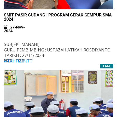
SMIT PASIR GUDANG | PROGRAM GERAK GEMPUR SMA
2024
27-Nov-
2024
SUBJEK : MANAHIJ
GURU PEMBIMBING : USTAZAH ATIKAH ROSDIYANTO
TARIKH : 27/11/2024
HARI : RABU
#TAHFIZMITT
TEMPAT : KELAS
#TAHFIZALQURAN
LAGI
#DARULQURAN
#SMITPASIRGUDANG