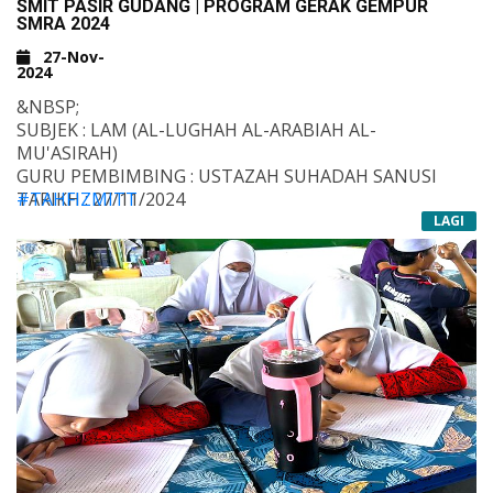
SMIT PASIR GUDANG | PROGRAM GERAK GEMPUR
SMRA 2024
27-Nov-
2024
&NBSP;
SUBJEK : LAM (AL-LUGHAH AL-ARABIAH AL-
MU'ASIRAH)
GURU PEMBIMBING : USTAZAH SUHADAH SANUSI
TARIKH : 27/11/2024
#TAHFIZMITT
HARI : RABU
#TAHFIZALQURAN
LAGI
TEMPAT : KELAS
#DARULQURAN
&NBSP;
#SMITPASIRGUDANG