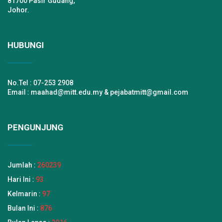
81700 Pasir Gudang,
Johor.
HUBUNGI
No.Tel : 07-253 2908
Email : maahad@mitt.edu.my & pejabatmitt@gmail.com
PENGUNJUNG
Jumlah :
260239
Hari Ini :
93
Kelmarin :
97
Bulan Ini :
876