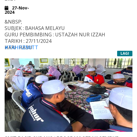
27-Nov-
2024
&NBSP;
SUBJEK : BAHASA MELAYU
GURU PEMBIMBING : USTAZAH NUR IZZAH
TARIKH : 27/11/2024
HARI : RABU
#TAHFIZMITT
TEMPAT : DEWAN TERTUTUP MITT
#TAHFIZALQURAN
LAGI
&NBSP;
#DARULQURAN
&NBSP;
#SMITPASIRGUDANG