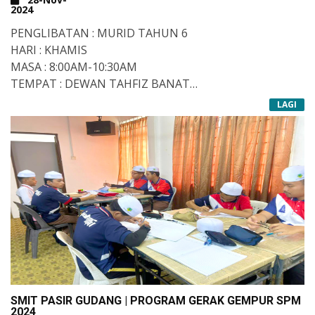
2024
PENGLIBATAN : MURID TAHUN 6
HARI : KHAMIS
MASA : 8:00AM-10:30AM
TEMPAT : DEWAN TAHFIZ BANAT
GURU PEMBINBING :
LAGI
1. USTAZAH NAZRINA BINTI HASAN
2. USTAZAH SH NASYITAH BINTI SYED HASSAN
3. USTAZ MOHD SYAHID BIN SANUSI
#TAHFIZMITT
#SRITPASIRGUDANG
#TAHFIZALQURAN
#DARULQURAN
#SDEA
#TAHUN6
SMIT PASIR GUDANG | PROGRAM GERAK GEMPUR SPM
2024