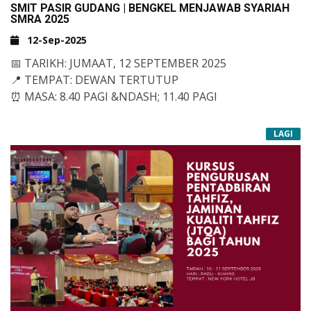
SMIT PASIR GUDANG | BENGKEL MENJAWAB SYARIAH
TERHADAP TANAH AIR TERCINTA
SELAMAT HARI MALAYSIA 2025!
&NBSP;
.
SMRA 2025
DARI SELURUH WARGA MITT&NBSP;
12-Sep-2025
📅
TARIKH: JUMAAT, 12 SEPTEMBER 2025
📍
TEMPAT: DEWAN TERTUTUP
⏰
MASA: 8.40 PAGI &NDASH; 11.40 PAGI
PENGLIBATAN: SEMUA PELAJAR TINGKATAN 2
LAGI