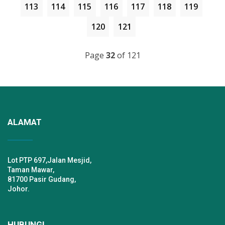
113
114
115
116
117
118
119
120
121
Page
32
of 121
ALAMAT
Lot PTP 697,Jalan Mesjid,
Taman Mawar,
81700 Pasir Gudang,
Johor.
HUBUNGI