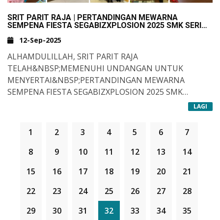
SRIT PARIT RAJA | PERTANDINGAN MEWARNA
SEMPENA FIESTA SEGABIZXPLOSION 2025 SMK SERI
GADING BAGI TAHUN 2025
12-Sep-2025
ALHAMDULILLAH, SRIT PARIT RAJA
TELAH&NBSP;MEMENUHI UNDANGAN UNTUK
MENYERTAI&NBSP;
PERTANDINGAN MEWARNA
SEMPENA FIESTA SEGABIZXPLOSION 2025 SMK
SERI&NBSP;
PROGRAM INI BERMATLAMAT
GADING BAGI TAHUN 2025.
LAGI
UNTUK&NBSP;
MENARIK MINAT PELAJAR SEKOLAH
RENDAH UNTUK MENGEKSPRESIKAN IMAGINASI DAN
1
2
3
4
5
6
7
KREATIVITI MELALUI&NBSP;
WARNA DAN REKA
BENTUK.
TARIKH : 11 SEPTEMBER 2025
8
9
10
11
12
13
14
MASA : 9.00 PAGI - 10.00 PAGI
15
16
17
18
19
20
21
TEMPAT : SMK SERI GADING
KATEGORI : SEKOLAH RENDAH (TAHAP 1: 7-9 TAHUN)
22
23
24
25
26
27
28
&NBSP;
&NBSP;
29
30
31
32
33
34
35